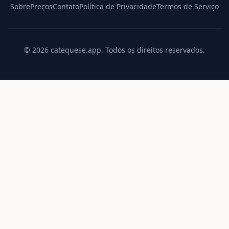
Sobre
Preços
Contato
Política de Privacidade
Termos de Serviço
©
2026
catequese.app.
Todos os direitos reservados.