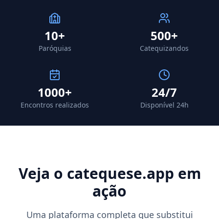
10+
500+
Paróquias
Catequizandos
1000+
24/7
Encontros realizados
Disponível 24h
Veja o catequese.app em
ação
Uma plataforma completa que substitui